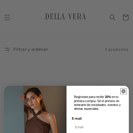
Ir
directamente
al contenido
Carrito
Filtrar y ordenar
0 productos
No se encontró ningún producto
Usa menos filtros o
elimínalos todos
Regístrate para recibir
10%
en tu
primera compra. Sé el primero en
enterarte de novedades, eventos y
ofertas especiales.
E-mail