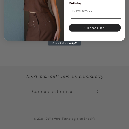
Birthday
Subscribe
Don't miss out! Join our community
Correo electrónico
Formas
© 2026,
Della Vera
Tecnología de Shopify
de