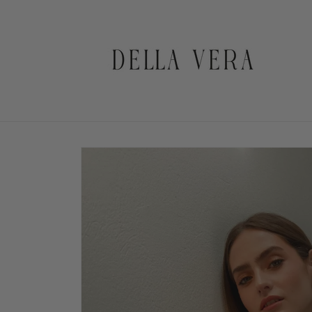
Ir
directamente
al contenido
Ir
directamente
a la
información
del producto