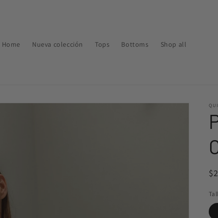
Home
Nueva colección
Tops
Bottoms
Shop all
QU
Pr
$
ha
Tal