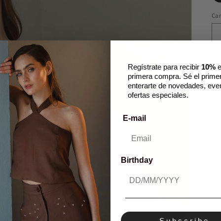
Ca
Regístrate para recibir
10%
e
primera compra. Sé el prime
enterarte de novedades, eve
ofertas especiales.
E-mail
To
ba
bo
Birthday
aj
Te
Subscribe